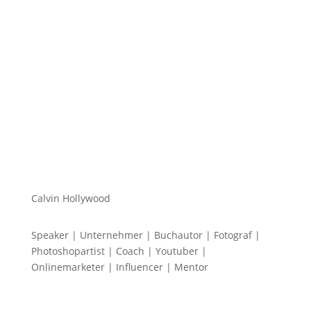
Mein Name ist Calvin und ich liebe Social Media. Zum
einen macht...
Calvin Hollywood
Speaker | Unternehmer | Buchautor | Fotograf |
Photoshopartist | Coach | Youtuber |
Onlinemarketer | Influencer | Mentor