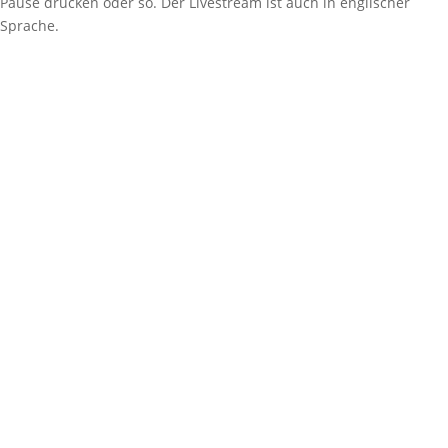
Pause drücken oder so. Der Livestream ist auch in englischer
Sprache.