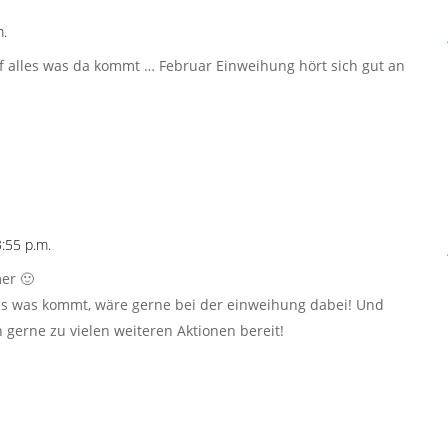
.
uf alles was da kommt … Februar Einweihung hört sich gut an
:55 p.m.
mer 🙂
das was kommt, wäre gerne bei der einweihung dabei! Und
h gerne zu vielen weiteren Aktionen bereit!