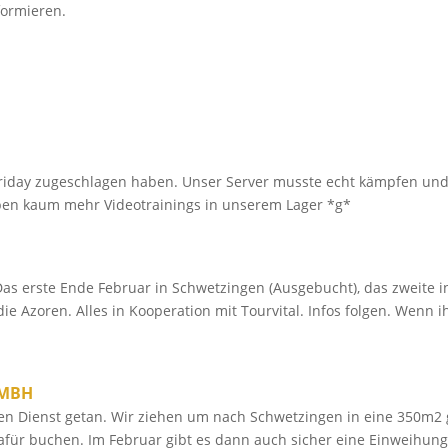
nformieren.
Friday zugeschlagen haben. Unser Server musste echt kämpfen un
aben kaum mehr Videotrainings in unserem Lager *g*
Das erste Ende Februar in Schwetzingen (Ausgebucht), das zweite i
e Azoren. Alles in Kooperation mit Tourvital. Infos folgen. Wenn ih
GMBH
seinen Dienst getan. Wir ziehen um nach Schwetzingen in eine 350m2
afür buchen. Im Februar gibt es dann auch sicher eine Einweihung