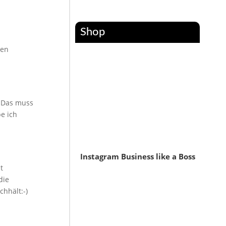
Shop
ten
. Das muss
e ich
Instagram Business like a Boss
t
die
chhält:-)