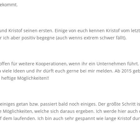
 bekommt.
d Kristof seinen ersten. Einige von euch kennen Kristof vom letz
 ich aber positiv begegne (auch wenns extrem schwer fällt).
ts offen für weitere Kooperationen, wenn ihr ein Unternehmen führt
 viele Ideen und ihr dürft euch gerne bei mir melden. Ab 2015 geb
 heftige Möglichkeiten!!
einiges getan bzw. passiert bald noch einiges. Der größte Schritt is
e Möglichkeiten, welche sich daraus ergeben. Ich werde hier auch 
uf dem laufenden. Ich bin auch sehr gespannt wie lange Kristof dur