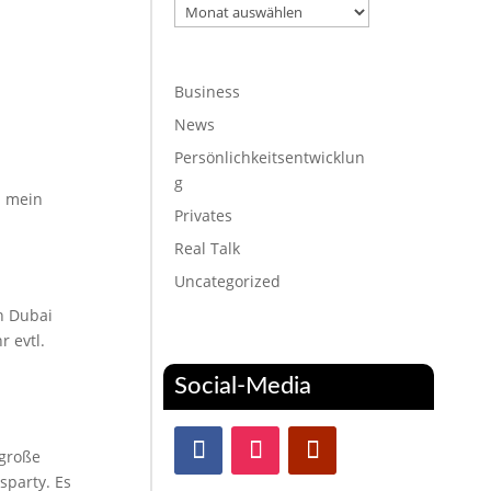
Archiv
Business
News
Persönlichkeitsentwicklun
g
d mein
Privates
Real Talk
Uncategorized
n Dubai
r evtl.
Social-Media
 große
sparty. Es