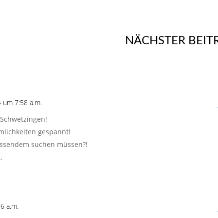
NÄCHSTER BEIT
 um 7:58 a.m.
n Schwetzingen!
umlichkeiten gespannt!
 passendem suchen müssen?!
.
6 a.m.