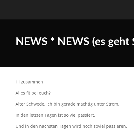
NEWS * NEWS (es geht S
Hi zusammen
Alles fit bei euch?
Alter Schwede, ich bin gerade mächtig unter Strom.
In den letzten Tagen ist so viel passiert.
Und in den nächsten Tagen wird noch soviel passieren.