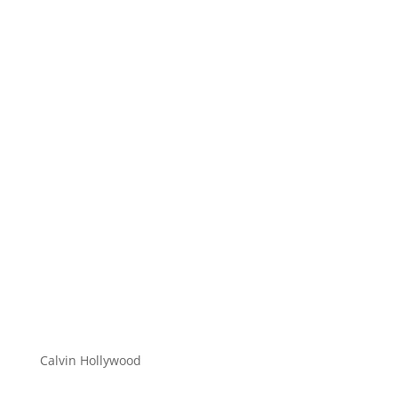
Hi zusammen Für alle die mich (noch) nicht kennen...
Mein Name ist Calvin und ich liebe Social Media. Zum
einen macht...
Calvin Hollywood