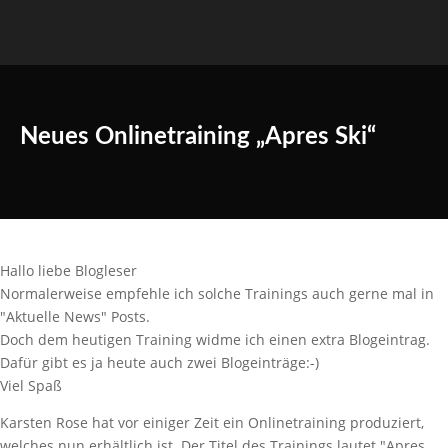
Neues Onlinetraining „Apres Ski“
Hallo liebe Blogleser
Normalerweise empfehle ich solche Trainings auch gerne mal in
"Aktuelle News" Posts.
Doch dem heutigen Training widme ich einen extra Blogeintrag.
Dafür gibt es ja heute auch zwei Blogeinträge:-)
Viel Spaß
Karsten Rose hat vor einiger Zeit ein Onlinetraining produziert,
welches nun erhältlich ist. Der Titel des Trainings lautet "Apres