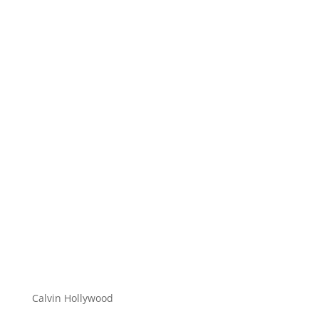
Hi zusammen Für alle die mich (noch) nicht
kennen... Mein Name ist Calvin und ich liebe
Social Media. Zum einen macht...
Calvin Hollywood