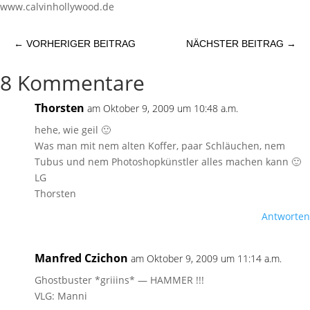
www.calvinhollywood.de
←
VORHERIGER BEITRAG
NÄCHSTER BEITRAG
→
8 Kommentare
Thorsten
am Oktober 9, 2009 um 10:48 a.m.
hehe, wie geil 🙂
Was man mit nem alten Koffer, paar Schläuchen, nem
Tubus und nem Photoshopkünstler alles machen kann 🙂
LG
Thorsten
Antworten
Manfred Czichon
am Oktober 9, 2009 um 11:14 a.m.
Ghostbuster *griiins* — HAMMER !!!
VLG: Manni