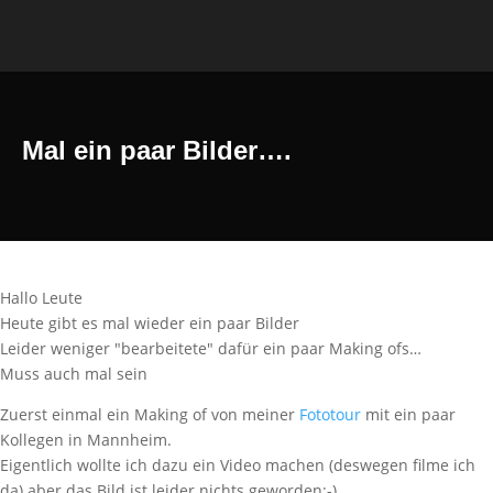
Mal ein paar Bilder….
Hallo Leute
Heute gibt es mal wieder ein paar Bilder
Leider weniger "bearbeitete" dafür ein paar Making ofs…
Muss auch mal sein
Zuerst einmal ein Making of von meiner
Fototour
mit ein paar
Kollegen in Mannheim.
Eigentlich wollte ich dazu ein Video machen (deswegen filme ich
da) aber das Bild ist leider nichts geworden:-)