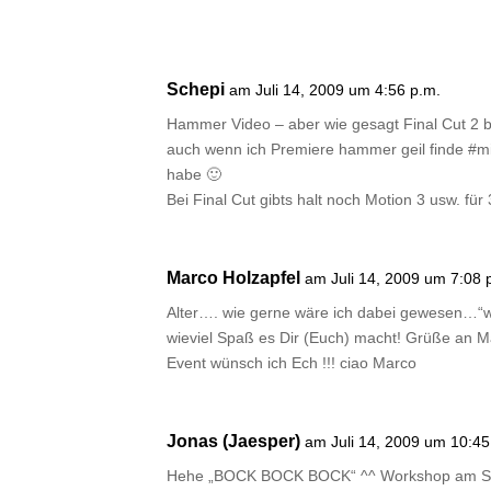
Schepi
am Juli 14, 2009 um 4:56 p.m.
Hammer Video – aber wie gesagt Final Cut 2 bzw
auch wenn ich Premiere hammer geil finde #mic
habe 🙂
Bei Final Cut gibts halt noch Motion 3 usw. fü
Marco Holzapfel
am Juli 14, 2009 um 7:08 
Alter…. wie gerne wäre ich dabei gewesen…“wo
wieviel Spaß es Dir (Euch) macht! Grüße an Matt
Event wünsch ich Ech !!! ciao Marco
Jonas (Jaesper)
am Juli 14, 2009 um 10:45
Hehe „BOCK BOCK BOCK“ ^^ Workshop am Sonn