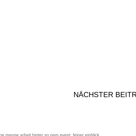
NÄCHSTER BEIT
ne menge arbeit hinter so nem event, feiner einblick.