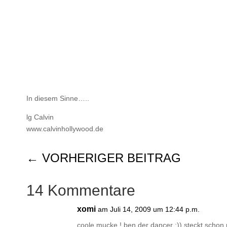
In diesem Sinne…..
lg Calvin
www.calvinhollywood.de
←
VORHERIGER BEITRAG
14 Kommentare
xomi
am Juli 14, 2009 um 12:44 p.m.
coole mucke ! ben der dancer :)) steckt schon 