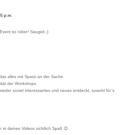
05 p.m.
vent so rüber! Saugeil;-)
 das alles mit Spass an der Sache.
ität der Workshops.
eder soviel interessantes und neues entdeckt, sowohl für’s
r in deinen Videos sichtlich Spaß 😉