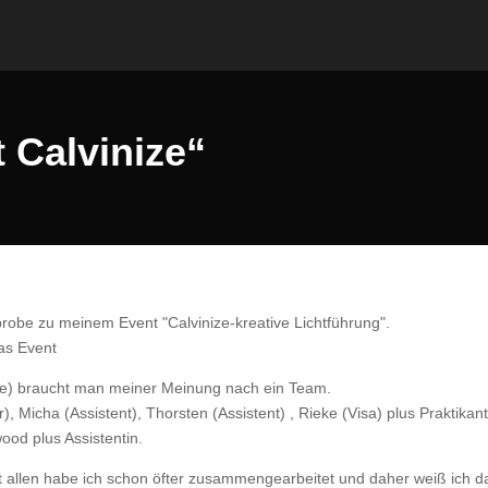
 Calvinize“
robe zu meinem Event "Calvinize-kreative Lichtführung".
as Event
ne) braucht man meiner Meinung nach ein Team.
, Micha (Assistent), Thorsten (Assistent) , Rieke (Visa) plus Praktikan
ood plus Assistentin.
it allen habe ich schon öfter zusammengearbeitet und daher weiß ich d