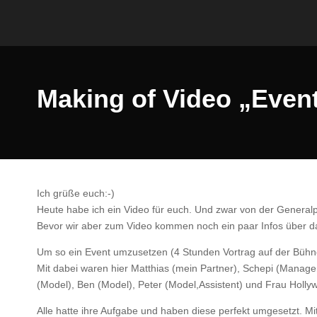
Making of Video „Event
Ich grüße euch:-)
Heute habe ich ein Video für euch. Und zwar von der Generalp
Bevor wir aber zum Video kommen noch ein paar Infos über d
Um so ein Event umzusetzen (4 Stunden Vortrag auf der Büh
Mit dabei waren hier Matthias (mein Partner), Schepi (Manager)
(Model), Ben (Model), Peter (Model,Assistent) und Frau Hollyw
Alle hatte ihre Aufgabe und haben diese perfekt umgesetzt. M