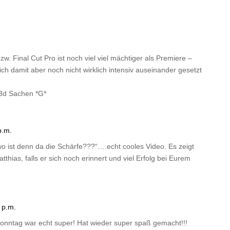
. Final Cut Pro ist noch viel viel mächtiger als Premiere –
h damit aber noch nicht wirklich intensiv auseinander gesetzt
r 3d Sachen *G*
p.m.
 ist denn da die Schärfe???“….echt cooles Video. Es zeigt
hias, falls er sich noch erinnert und viel Erfolg bei Eurem
 p.m.
tag war echt super! Hat wieder super spaß gemacht!!!