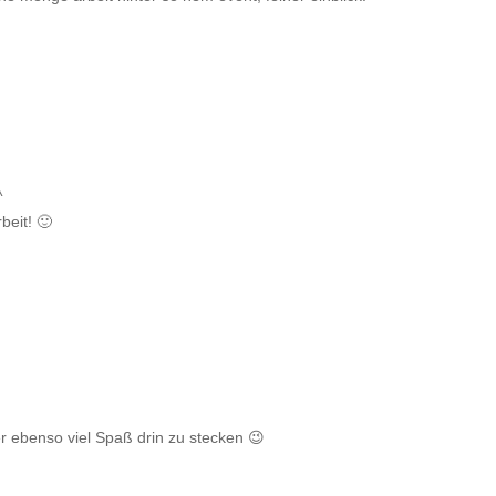
^
beit! 🙂
er ebenso viel Spaß drin zu stecken 😉