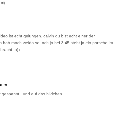
 =)
o ist echt gelungen. calvin du bist echt einer der
en hab mach weida so. ach ja bei 3:45 steht ja ein porsche im
bracht ;o))
 a.m.
t gespannt.. und auf das bildchen