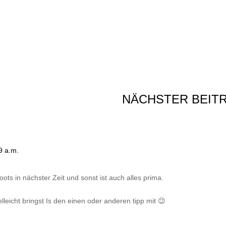
!
NÄCHSTER BEIT
9 a.m.
ots in nächster Zeit und sonst ist auch alles prima.
…
lleicht bringst Is den einen oder anderen tipp mit 😉