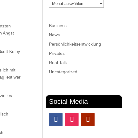
Archiv
Business
etzten
n Angst
News
Persönlichkeitsentwicklung
cott Kelby
Privates
Real Talk
 ich mit
Uncategorized
ag lest war
zielles
Social-Media
lisch
cht