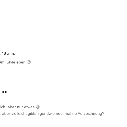
:48 a.m.
Ami Style eben 🙂
 p.m.
ich, aber nur etwas 😉
 aber vielleicht gibts irgendwie nochmal ne Aufzeichnung?