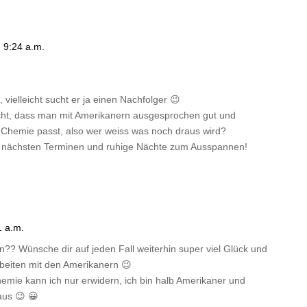
 9:24 a.m.
vielleicht sucht er ja einen Nachfolger 😉
acht, dass man mit Amerikanern ausgesprochen gut und
Chemie passt, also wer weiss was noch draus wird?
nen nächsten Terminen und ruhige Nächte zum Ausspannen!
 a.m.
n?? Wünsche dir auf jeden Fall weiterhin super viel Glück und
eiten mit den Amerikanern 😉
emie kann ich nur erwidern, ich bin halb Amerikaner und
aus 😉 😀