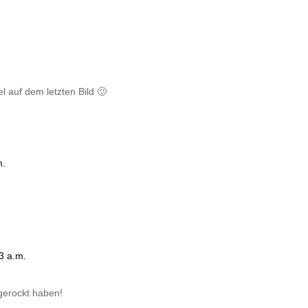
el auf dem letzten Bild 🙂
m.
3 a.m.
 gerockt haben!