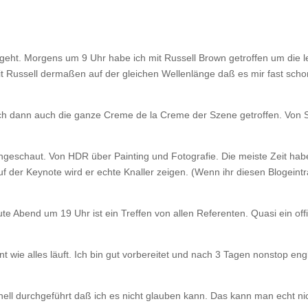
d geht. Morgens um 9 Uhr habe ich mit Russell Brown getroffen um die l
it Russell dermaßen auf der gleichen Wellenlänge daß es mir fast scho
 ich dann auch die ganze Creme de la Creme der Szene getroffen. Von S
geschaut. Von HDR über Painting und Fotografie. Die meiste Zeit habe
uf der Keynote wird er echte Knaller zeigen. (Wenn ihr diesen Blogeintr
e Abend um 19 Uhr ist ein Treffen von allen Referenten. Quasi ein offi
 wie alles läuft. Ich bin gut vorbereitet und nach 3 Tagen nonstop eng
nell durchgeführt daß ich es nicht glauben kann. Das kann man echt ni