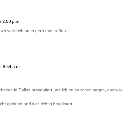
 2:58 p.m.
own würd ich auch gern mal treffen.
 9:54 a.m.
rbeiten in Dallas präsentiert und ich muss schon sagen, das war
.
ht gekannt und war richtig begeistert.