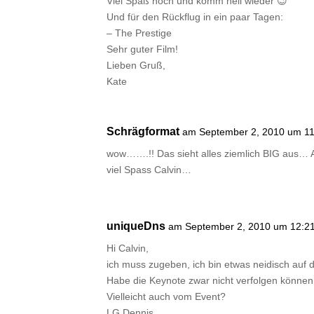
Viel Spaß noch und komm heil wieder 😉
Und für den Rückflug in ein paar Tagen:
– The Prestige
Sehr guter Film!
Lieben Gruß,
Kate
Schrägformat
am September 2, 2010 um 11
wow…….!! Das sieht alles ziemlich BIG aus… 
viel Spass Calvin…
uniqueDns
am September 2, 2010 um 12:21
Hi Calvin,
ich muss zugeben, ich bin etwas neidisch auf d
Habe die Keynote zwar nicht verfolgen können,
Vielleicht auch vom Event?
LG Dennis