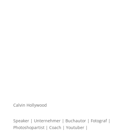
Hi zusammen Für alle die mich (noch) nicht kennen...
Mein Name ist Calvin und ich liebe Social Media. Zum
einen macht...
Calvin Hollywood
Speaker | Unternehmer | Buchautor | Fotograf |
Photoshopartist | Coach | Youtuber |