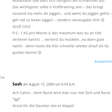
Muskulatur (die baut sich übrigens am schnellsten ab)
Das wichtigstes sollte n Krafttraining sein – das bringt
tausend ma mehr als joggen… und wenn du joggen gehst –
geh net so locker joggen – sondern verausgabe dich 😉
Gruß CiniZ
P.S.: 1 KG pro Woche is das maximum was du an Fett
verlieren kannst … verlierst du muskeln…na dann gute
nacht – dann haste die KGs schneller wieder drauf als du
gucken kannst 😉
Antworten
Sash
am August 15, 2009 um 6:59 p.m.
Ach Calvin… beim Bund wird man nun mal Dick und Rund
*gg*
Drück Dir die Daumen das es klappt!