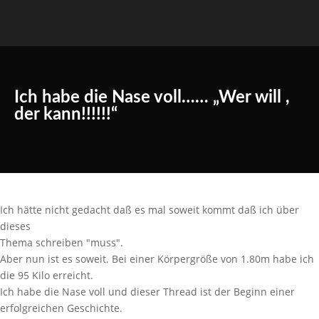
Ich habe die Nase voll…… „Wer will ,
der kann!!!!!!“
Ich hätte nicht gedacht daß es mal soweit kommt daß ich über
dieses
Thema schreiben "muss".
Aber nun ist es soweit. Bei einer Körpergröße von 1.80m habe ich
die 95 Kilo erreicht.
Ich habe die Nase voll und dieser Thread ist der Beginn einer
erfolgreichen Geschichte.