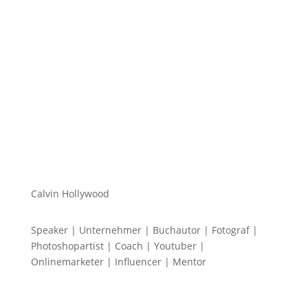
Mein Name ist Calvin und ich liebe Social Media. Zum
einen macht...
Calvin Hollywood
Speaker | Unternehmer | Buchautor | Fotograf |
Photoshopartist | Coach | Youtuber |
Onlinemarketer | Influencer | Mentor