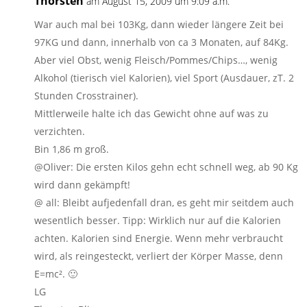
Thorsten
am August 15, 2009 um 9:09 a.m.
War auch mal bei 103Kg, dann wieder längere Zeit bei
97KG und dann, innerhalb von ca 3 Monaten, auf 84Kg.
Aber viel Obst, wenig Fleisch/Pommes/Chips…, wenig
Alkohol (tierisch viel Kalorien), viel Sport (Ausdauer, zT. 2
Stunden Crosstrainer).
Mittlerweile halte ich das Gewicht ohne auf was zu
verzichten.
Bin 1,86 m groß.
@Oliver: Die ersten Kilos gehn echt schnell weg, ab 90 Kg
wird dann gekämpft!
@ all: Bleibt aufjedenfall dran, es geht mir seitdem auch
wesentlich besser. Tipp: Wirklich nur auf die Kalorien
achten. Kalorien sind Energie. Wenn mehr verbraucht
wird, als reingesteckt, verliert der Körper Masse, denn
E=mc². 🙂
LG