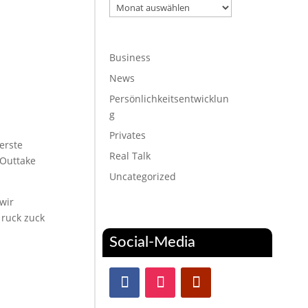
Archiv
Business
News
Persönlichkeitsentwicklun
g
Privates
erste
Real Talk
 Outtake
Uncategorized
wir
 ruck zuck
Social-Media