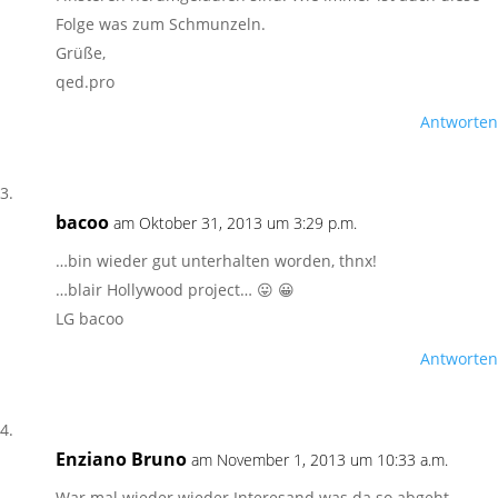
Folge was zum Schmunzeln.
Grüße,
qed.pro
Antworten
bacoo
am Oktober 31, 2013 um 3:29 p.m.
…bin wieder gut unterhalten worden, thnx!
…blair Hollywood project… 😛 😀
LG bacoo
Antworten
Enziano Bruno
am November 1, 2013 um 10:33 a.m.
War mal wieder wieder Interesand was da so abgeht.