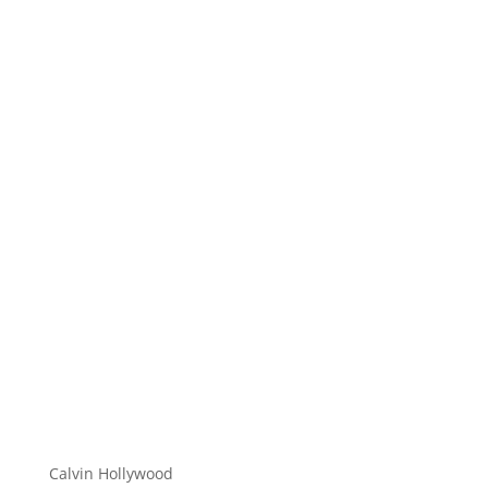
Hi zusammen Für alle die mich (noch) nicht kennen...
Mein Name ist Calvin und ich liebe Social Media. Zum
einen macht...
Calvin Hollywood