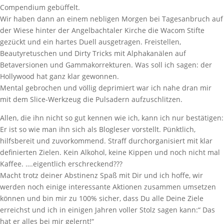
Compendium gebüffelt.
Wir haben dann an einem nebligen Morgen bei Tagesanbruch auf
der Wiese hinter der Angelbachtaler Kirche die Wacom Stifte
gezückt und ein hartes Duell ausgetragen. Freistellen,
Beautyretuschen und Dirty Tricks mit Alphakanälen auf
Betaversionen und Gammakorrekturen. Was soll ich sagen: der
Hollywood hat ganz klar gewonnen.
Mental gebrochen und völlig deprimiert war ich nahe dran mir
mit dem Slice-Werkzeug die Pulsadern aufzuschlitzen.
Allen, die ihn nicht so gut kennen wie ich, kann ich nur bestätigen:
Er ist so wie man ihn sich als Blogleser vorstellt. Pünktlich,
hilfsbereit und zuvorkommend. Straff durchorganisiert mit klar
definierten Zielen. Kein Alkohol, keine Kippen und noch nicht mal
Kaffee. ….eigentlich erschreckend???
Macht trotz deiner Abstinenz Spaß mit Dir und ich hoffe, wir
werden noch einige interessante Aktionen zusammen umsetzen
können und bin mir zu 100% sicher, dass Du alle Deine Ziele
erreichst und ich in einigen Jahren voller Stolz sagen kann:“ Das
hat er alles bei mir gelernt!“