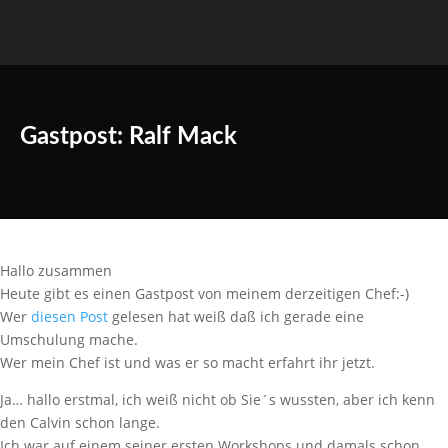
Gastpost: Ralf Mack
Hallo zusammen
Heute gibt es einen Gastpost von meinem derzeitigen Chef:-)
Wer
diesen Post
gelesen hat weiß daß ich gerade eine
Umschulung mache.
Wer mein Chef ist und was er so macht erfahrt ihr jetzt.
Ja… hallo erstmal, ich weiß nicht ob Sie´s wussten, aber ich kenn
den Calvin schon lange.
Ich war auf einem seiner ersten Workshops und damals schon