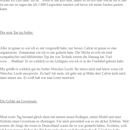
worauf ich Lust habe. He he…wenn er das jetzt ließt, dauert es eh erst eine Woche bis er hier
ist um mir zu sagen das ich 1.000 Liegestütze machen soll bevor ich meine Sachen packen
kann.
Der erste Tag im Atelier:
Alles ist genau so wie ich es mir vorgestellt habe, nur besser. Calvin ist genau so eine
organisierter Zeitautomat wie ich es mir gedacht hatte. Der Micha ist echt ein total
sympathischer und hilfsbereiter Typ der von Technik extrem die Ahnung hat. Und
wow….Matthias! Er ist wirklich so ein Lichtguru wie ich es in der Fotobibel gelesen habe.
Mir gefällt es wirklich gut im Atelier Weisches Lischt. Ihr müsst mich mal hören wenn ich
Weisches Lischt ausspreche. Zu hart! Ich mein, ich gebe mir ja Mühe aber Calvin lacht mich
dann immer aus. Er weiß halt wie man Leute motiviert.
Die Gefahr am Livestream:
Mein erster Tag bestand gleich darin mit meinen neuen Kollegen, einem Model und einer
Stylistin einen Livestream zu übertragen. Für mich persönlich war es ein dickes Erlebnis. Weil
erstens die Jungs die ersten in Deutschland waren die so was gemacht haben. Zweitens, weil