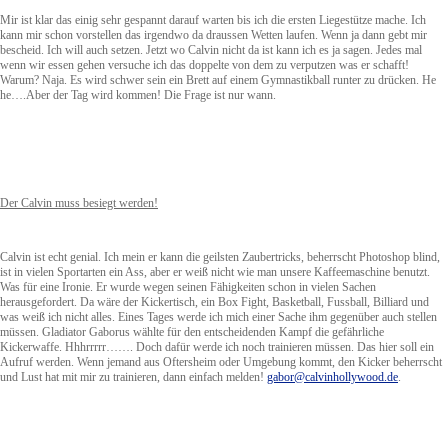
Mir ist klar das einig sehr gespannt darauf warten bis ich die ersten Liegestütze mache. Ich
kann mir schon vorstellen das irgendwo da draussen Wetten laufen. Wenn ja dann gebt mir
bescheid. Ich will auch setzen. Jetzt wo Calvin nicht da ist kann ich es ja sagen. Jedes mal
wenn wir essen gehen versuche ich das doppelte von dem zu verputzen was er schafft!
Warum? Naja. Es wird schwer sein ein Brett auf einem Gymnastikball runter zu drücken. He
he….Aber der Tag wird kommen! Die Frage ist nur wann.
Der Calvin muss besiegt werden!
Calvin ist echt genial. Ich mein er kann die geilsten Zaubertricks, beherrscht Photoshop blind,
ist in vielen Sportarten ein Ass, aber er weiß nicht wie man unsere Kaffeemaschine benutzt.
Was für eine Ironie. Er wurde wegen seinen Fähigkeiten schon in vielen Sachen
herausgefordert. Da wäre der Kickertisch, ein Box Fight, Basketball, Fussball, Billiard und
was weiß ich nicht alles. Eines Tages werde ich mich einer Sache ihm gegenüber auch stellen
müssen. Gladiator Gaborus wählte für den entscheidenden Kampf die gefährliche
Kickerwaffe. Hhhrrrrr……. Doch dafür werde ich noch trainieren müssen. Das hier soll ein
Aufruf werden. Wenn jemand aus Oftersheim oder Umgebung kommt, den Kicker beherrscht
und Lust hat mit mir zu trainieren, dann einfach melden!
gabor@calvinhollywood.de
.