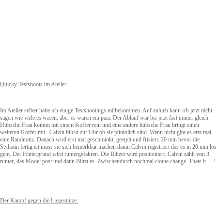
Quicky Testshoots im Atelier:
Im Atelier selber habe ich einige Testshootings mitbekommen. Auf anhieb kann ich jetzt nicht
sagen wie viele es waren, aber es waren ein paar. Der Ablauf war bis jetzt fast immer gleich.
Hübsche Frau kommt mit einem Koffer rein und eine andere hübsche Frau bringt einen
weiteren Koffer mit. Calvin blickt zur Uhr ob sie pünktlich sind. Wenn nicht gibt es erst mal
eine Randnotiz. Danach wird erst mal geschminkt, gestylt und frisiert. 20 min bevor die
Stylistin fertig ist muss sie sich bemerkbar machen damit Calvin registriert das es in 20 min los
geht. Der Hintergrund wird runtergefahren. Die Blitzer wird positioniert. Calvin zählt von 3
runter, das Model post und dann Blitzt es. Zwischendurch nochmal clothe change. Thats it….!
Der Kampf gegen die Liegestütze: