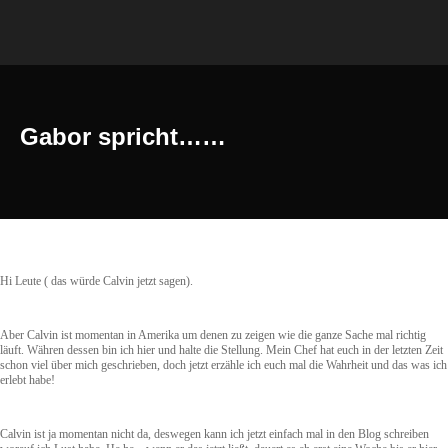
Gabor spricht……
Hi Leute ( das würde Calvin jetzt sagen).
Aber Calvin ist momentan in Amerika um denen zu zeigen wie die ganze Sache mal richtig
läuft. Währen dessen bin ich hier und halte die Stellung. Mein Chef hat euch in der letzten Zeit
schon viel über mich geschrieben, doch jetzt erzähle ich euch mal die Wahrheit und das was ich
erlebt habe!
Calvin ist ja momentan nicht da, deswegen kann ich jetzt einfach mal in den Blog schreiben