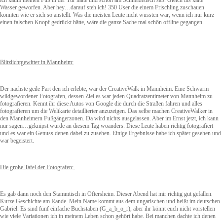
ich kaum meinen Fuß in der Tür hatte und schon am Schneidetisch saß. Gleich ins kalte
Wasser geworfen. Aber hey…darauf steh ich! 350 User die einem Frischling zuschauen
konnten wie er sich so anstellt. Was die meisten Leute nicht wussten war, wenn ich nur kurz
einen falschen Knopf gedrückt hätte, wäre die ganze Sache mal schön offline gegangen.
Blitzlichtgewitter in Mannheim:
Der nächste geile Part den ich erlebte, war der CreativeWalk in Mannheim. Eine Schwarm
wildgewordener Fotografen, dessen Ziel es war jeden Quadratzentimeter von Mannheim zu
fotografieren. Kennt ihr diese Autos von Google die durch die Straßen fahren und alles
fotografieren um die Weltkarte detaillierter anzuzeigen. Das selbe machen CreativeWalker in
den Mannheimern Fußgängerzonen. Da wird nichts ausgelassen. Aber im Ernst jetzt, ich kann
nur sagen…geknipst wurde an diesem Tag woanders. Diese Leute haben richtig fotografiert
und es war ein Genuss denen dabei zu zusehen. Einige Ergebnisse habe ich später gesehen und
war begeistert.
Die große Tafel der Fotografen:
Es gab dann noch den Stammtisch in Oftersheim. Dieser Abend hat mir richtig gut gefallen.
Kurze Geschichte am Rande. Mein Name kommt aus dem ungarischen und heißt im deutschen
Gabriel. Es sind fünf einfache Buchstaben (G_a_b_o_r), aber ihr könnt euch nicht vorstellen
wie viele Variationen ich in meinem Leben schon gehört habe. Bei manchen dachte ich denen