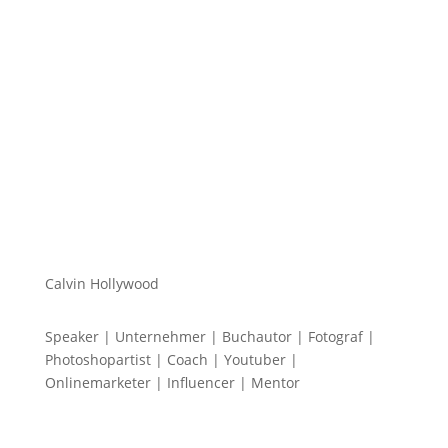
Mein Name ist Calvin und ich liebe Social Media. Zum
einen macht...
Calvin Hollywood
Speaker | Unternehmer | Buchautor | Fotograf |
Photoshopartist | Coach | Youtuber |
Onlinemarketer | Influencer | Mentor