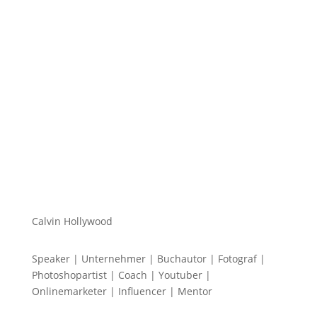
Hi zusammen Für alle die mich (noch) nicht kennen...
Mein Name ist Calvin und ich liebe Social Media. Zum
einen macht...
Calvin Hollywood
Speaker | Unternehmer | Buchautor | Fotograf |
Photoshopartist | Coach | Youtuber |
Onlinemarketer | Influencer | Mentor