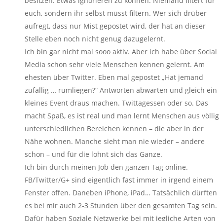
besitzen: Etwas ignorieren zu können. Niemand filtert für
euch, sondern ihr selbst müsst filtern. Wer sich drüber
aufregt, dass nur Mist gepostet wird, der hat an dieser
Stelle eben noch nicht genug dazugelernt.
Ich bin gar nicht mal sooo aktiv. Aber ich habe über Social
Media schon sehr viele Menschen kennen gelernt. Am
ehesten über Twitter. Eben mal gepostet „Hat jemand
zufällig … rumliegen?“ Antworten abwarten und gleich ein
kleines Event draus machen. Twittagessen oder so. Das
macht Spaß, es ist real und man lernt Menschen aus völlig
unterschiedlichen Bereichen kennen – die aber in der
Nähe wohnen. Manche sieht man nie wieder – andere
schon – und für die lohnt sich das Ganze.
Ich bin durch meinen Job den ganzen Tag online.
FB/Twitter/G+ sind eigentlich fast immer in irgend einem
Fenster offen. Daneben iPhone, iPad… Tatsächlich dürften
es bei mir auch 2-3 Stunden über den gesamten Tag sein.
Dafür haben Soziale Netzwerke bei mit jegliche Arten von