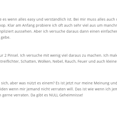
e es wenn alles easy und verständlich ist. Bei mir muss alles auch r
shop. Klar am Anfang probiere ich oft auch sehr viel aus um manch
mpliziert aussehen. Aber ich versuche daraus dann einen einfach
 gebe.
 2 Pinsel. Ich versuche mit wenig viel daraus zu machen. Ich male
eiflichter, Schatten, Wolken, Nebel, Rauch, Feuer und auch kleine 
 sich, aber was nützt es einem? Es ist jetzt nur meine Meinung un
leiden wenn mir jemand nicht verraten will. Das ist wie wenn ich j
h gerne verraten. Da gibt es NULL Geheimnisse!