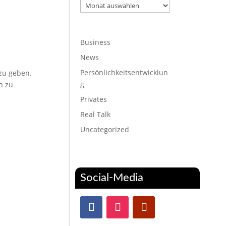
Archiv
Business
News
Persönlichkeitsentwicklun
zu geben.
g
n zu
Privates
Real Talk
Uncategorized
Social-Media