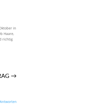
Oktober in
Ob Haare,
 richtig
RAG
→
Antworten