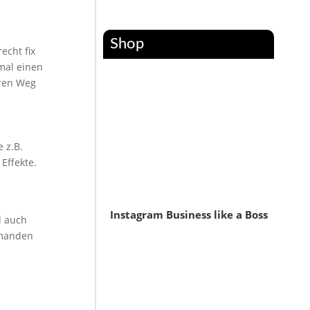
Shop
echt fix
mal einen
eren Weg
 z.B.
Effekte.
Instagram Business like a Boss
d auch
emanden