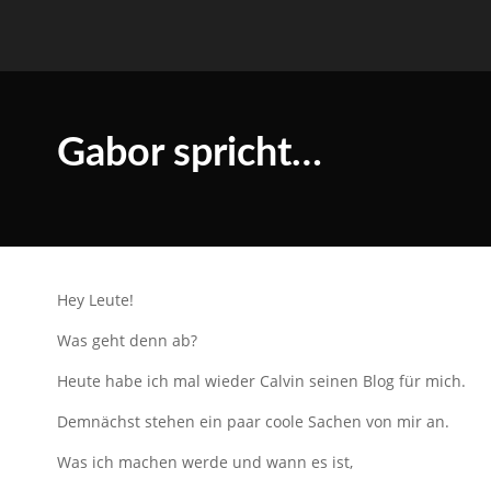
Gabor spricht…
Hey Leute!
Was geht denn ab?
Heute habe ich mal wieder Calvin seinen Blog für mich.
Demnächst stehen ein paar coole Sachen von mir an.
Was ich machen werde und wann es ist,