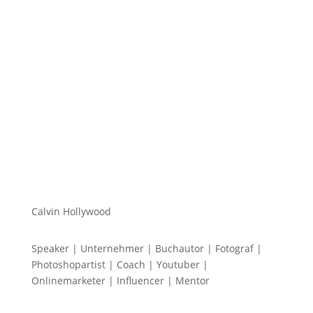
Hi zusammen Für alle die mich (noch) nicht kennen...
Mein Name ist Calvin und ich liebe Social Media. Zum
einen macht...
Calvin Hollywood
Speaker | Unternehmer | Buchautor | Fotograf |
Photoshopartist | Coach | Youtuber |
Onlinemarketer | Influencer | Mentor