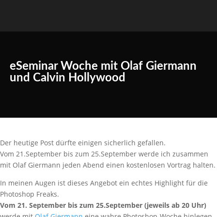
eSeminar Woche mit Olaf Giermann
und Calvin Hollywood
Der heutige Post dürfte einigen sicherlich gefallen.
Vom 21.September bis zum 25.September werde ich zusammen
mit Olaf Giermann jeden Abend einen kostenlosen Vortrag halten.
In meinen Augen ist dieses Angebot ein echtes Highlight für die
Photoshop Freaks.
Vom 21. September bis zum 25.September (jeweils ab 20 Uhr)
werde mit
Olaf Giermann
eine wahre Photoshop-Woche hinlegen.