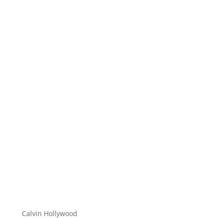
Hi zusammen Für alle die mich (noch) nicht kennen...
Mein Name ist Calvin und ich liebe Social Media. Zum
einen macht...
Calvin Hollywood