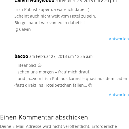
Calvin Hollywood
am Februar 26, 2013 um 8:20 p.m.
Irish Pub ist super da wäre ich dabei:-)
Scheint auch nicht weit vom Hotel zu sein.
Bin gespannt wer von euch dabei ist
lg Calvin
Antworten
bacoo
am Februar 27, 2013 um 12:25 a.m.
…lifeaholic! 😛
…sehen uns morgen – freu‘ mich drauf.
…und ja…vom Irish Pub aus kannst’e quasi aus dem Laden
(fast) direkt ins Hotelbettchen fallen… 😉
Antworten
Einen Kommentar abschicken
Deine E-Mail-Adresse wird nicht veröffentlicht.
Erforderliche