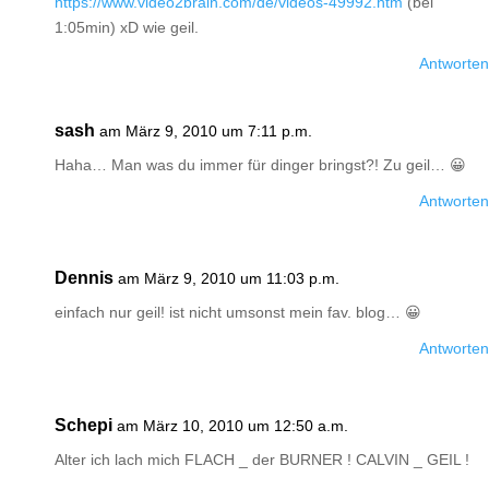
https://www.video2brain.com/de/videos-49992.htm
(bei
1:05min) xD wie geil.
Antworten
sash
am März 9, 2010 um 7:11 p.m.
Haha… Man was du immer für dinger bringst?! Zu geil… 😀
Antworten
Dennis
am März 9, 2010 um 11:03 p.m.
einfach nur geil! ist nicht umsonst mein fav. blog… 😀
Antworten
Schepi
am März 10, 2010 um 12:50 a.m.
Alter ich lach mich FLACH _ der BURNER ! CALVIN _ GEIL !