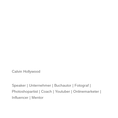
Mein Name ist Calvin und ich liebe Social Media. Zum
einen macht...
Calvin Hollywood
Speaker | Unternehmer | Buchautor | Fotograf |
Photoshopartist | Coach | Youtuber | Onlinemarketer |
Influencer | Mentor