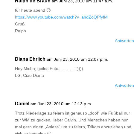
Ralph de Braun
am Juni 23, 2010 um 11:47 a.m.
für heute abend 🙂
https://www.youtube.com/watch?v=ahdZoQPfyfM
Gruß
Ralph
Antworten
Diana Ehrlich
am Juni 23, 2010 um 12:07 p.m.
Hey Micha, geiles Foto……….. ;-))))
LG, Ciao Diana
Antworten
Daniel
am Juni 23, 2010 um 12:13 p.m.
Trotz Niederlage zu feiern ist genauso „doof“ wie Fußball nur
zur WM zu gucken, lieber Calvin. Und Menschen haben nun
mal gern einen „Anlass“ um zu feiern, Trikots anzuziehen und
sich zu bemalen 🙂