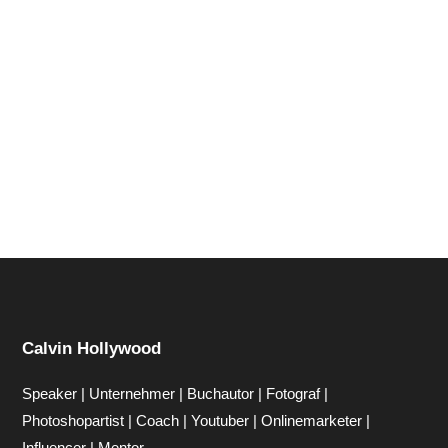
Hi zusammen Für alle die mich (noch) nicht kennen...
Mein Name ist Calvin und ich liebe Social Media. Zum
einen macht...
Calvin Hollywood
Speaker | Unternehmer | Buchautor | Fotograf |
Photoshopartist | Coach | Youtuber | Onlinemarketer |
Influencer | Mentor