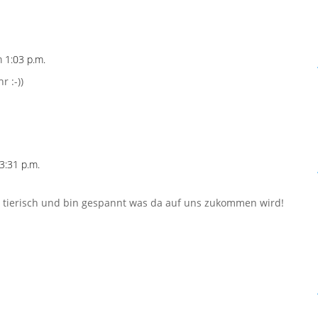
 1:03 p.m.
r :-))
3:31 p.m.
ch tierisch und bin gespannt was da auf uns zukommen wird!