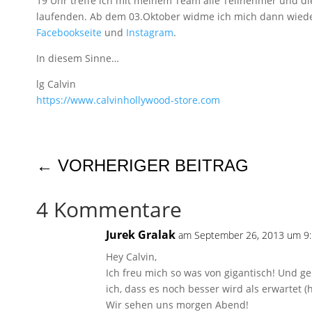
19 Uhr treffe ich mit meinem Team alle Teilnehmer und di
laufenden. Ab dem 03.Oktober widme ich mich dann wieder d
Facebookseite
und
Instagram
.
In diesem Sinne…
lg Calvin
https://​www.calvinhollywood-store.com
←
VORHERIGER BEITRAG
4 Kommentare
Jurek Gralak
am September 26, 2013 um 9:
Hey Calvin,
Ich freu mich so was von gigantisch! Und ge
ich, dass es noch besser wird als erwartet (h
Wir sehen uns morgen Abend!