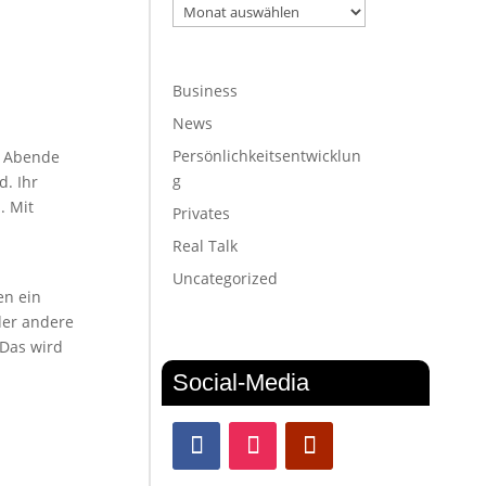
Archiv
Business
News
Persönlichkeitsentwicklun
ge Abende
g
d. Ihr
. Mit
Privates
Real Talk
Uncategorized
en ein
der andere
 Das wird
Social-Media