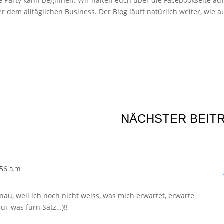
e Party kann beginnen. Wir halten euch über die Facebookseite au
em alltäglichen Business. Der Blog läuft natürlich weiter, wie a
NÄCHSTER BEIT
56 a.m.
nau, weil ich noch nicht weiss, was mich erwartet, erwarte
ui, was fürn Satz…)!!