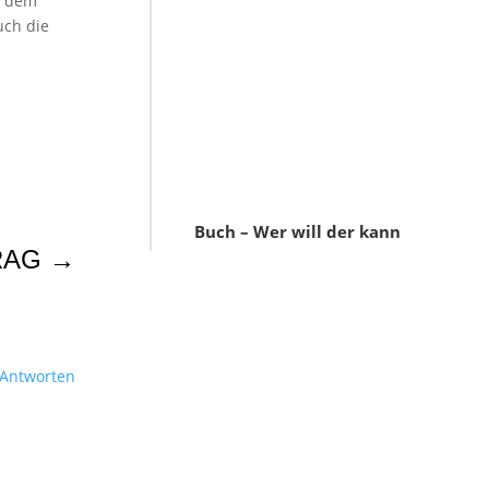
f dem
uch die
Buch – Wer will der kann
RAG
→
Antworten