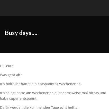
Busy days….
Hi Leute
Was geht ab?
Ich hoffe ihr hattet ein entspanntes Wochenende.
Ich selbst hatte am Wochenende ausnahmsweise mal nichts und
habe super entspannt.
Dafür werden die kommenden Tage echt heftig.