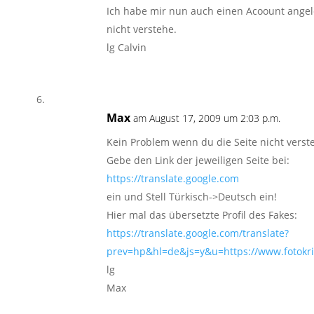
Ich habe mir nun auch einen Acoount angel
nicht verstehe.
lg Calvin
Max
am August 17, 2009 um 2:03 p.m.
Kein Problem wenn du die Seite nicht versteh
Gebe den Link der jeweiligen Seite bei:
https://translate.google.com
ein und Stell Türkisch->Deutsch ein!
Hier mal das übersetzte Profil des Fakes:
https://translate.google.com/translate?
prev=hp&hl=de&js=y&u=https://www.fotokrit
lg
Max