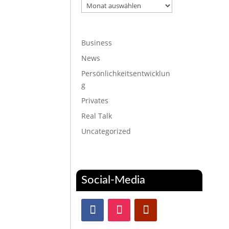
Archiv
Business
News
Persönlichkeitsentwicklun
g
Privates
Real Talk
Uncategorized
Social-Media