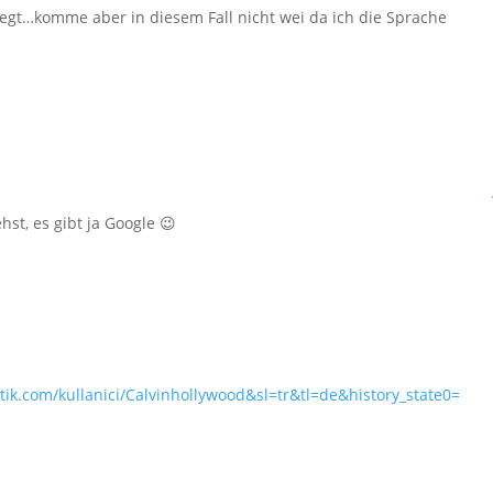
egt…komme aber in diesem Fall nicht wei da ich die Sprache
st, es gibt ja Google 😉
ik.com/kullanici/Calvinhollywood&sl=tr&tl=de&history_state0=