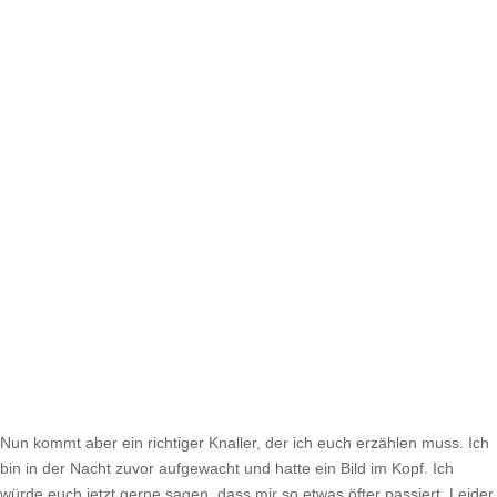
Nun kommt aber ein richtiger Knaller, der ich euch erzählen muss. Ich
bin in der Nacht zuvor aufgewacht und hatte ein Bild im Kopf. Ich
würde euch jetzt gerne sagen, dass mir so etwas öfter passiert. Leider