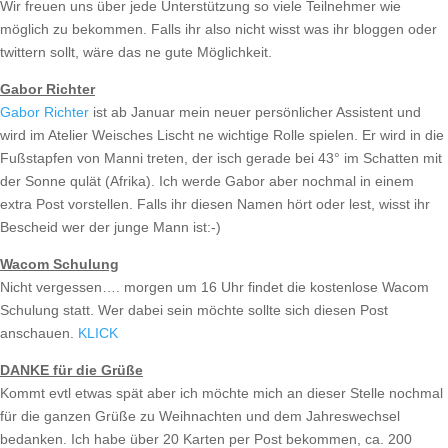
Wir freuen uns über jede Unterstützung so viele Teilnehmer wie
möglich zu bekommen. Falls ihr also nicht wisst was ihr bloggen oder
twittern sollt, wäre das ne gute Möglichkeit.
Gabor Richter
Gabor Richter
ist ab Januar mein neuer persönlicher Assistent und
wird im Atelier Weisches Lischt ne wichtige Rolle spielen. Er wird in die
Fußstapfen von Manni treten, der isch gerade bei 43° im Schatten mit
der Sonne qulät (Afrika). Ich werde Gabor aber nochmal in einem
extra Post vorstellen. Falls ihr diesen Namen hört oder lest, wisst ihr
Bescheid wer der junge Mann ist:-)
Wacom Schulung
Nicht vergessen…. morgen um 16 Uhr findet die kostenlose Wacom
Schulung statt. Wer dabei sein möchte sollte sich diesen Post
anschauen.
KLICK
DANKE für die Grüße
Kommt evtl etwas spät aber ich möchte mich an dieser Stelle nochmal
für die ganzen Grüße zu Weihnachten und dem Jahreswechsel
bedanken. Ich habe über 20 Karten per Post bekommen, ca. 200