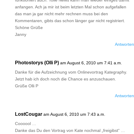
funktioniert auch. Tolle News kann man wieder einiges damit
anfangen. Ach ja mir ist beim letzten Mal schon aufgefallen
das man ja gar nicht mehr rechnen muss bei den
Kommentaren, gibts das schon länger gar nicht registriert.
Schöne Grüße
Janny
Antworten
Photostorys (Olli P)
am August 6, 2010 um 7:41 a.m.
Danke für die Aufzeichnung vom Onlinevortrag Kategraphy.
Jetzt hab ich doch noch die Chance es anzuschauen.
Grüße Olli P
Antworten
LostCougar
am August 6, 2010 um 7:43 a.m.
Coooool …
Danke das Du den Vortrag von Kate nochmal „freigibst“ …