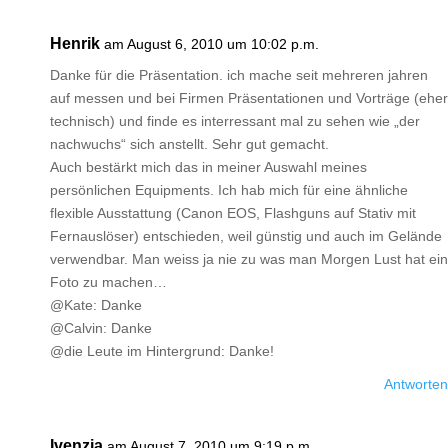
Henrik
am August 6, 2010 um 10:02 p.m.
Danke für die Präsentation. ich mache seit mehreren jahren
auf messen und bei Firmen Präsentationen und Vorträge (eher
technisch) und finde es interressant mal zu sehen wie „der
nachwuchs“ sich anstellt. Sehr gut gemacht.
Auch bestärkt mich das in meiner Auswahl meines
persönlichen Equipments. Ich hab mich für eine ähnliche
flexible Ausstattung (Canon EOS, Flashguns auf Stativ mit
Fernauslöser) entschieden, weil günstig und auch im Gelände
verwendbar. Man weiss ja nie zu was man Morgen Lust hat ein
Foto zu machen…
@Kate: Danke
@Calvin: Danke
@die Leute im Hintergrund: Danke!
Antworten
Ivenzia
am August 7, 2010 um 9:19 p.m.