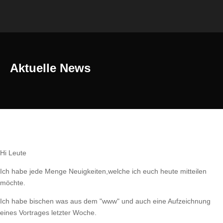
Aktuelle News
Hi Leute
Ich habe jede Menge Neuigkeiten,welche ich euch heute mitteilen
möchte.
Ich habe bischen was aus dem "www" und auch eine Aufzeichnung
eines Vortrages letzter Woche.