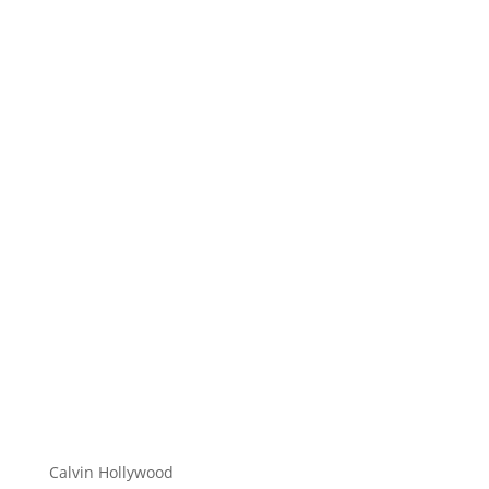
Hi zusammen Für alle die mich (noch) nicht kennen...
Mein Name ist Calvin und ich liebe Social Media. Zum
einen macht...
Calvin Hollywood