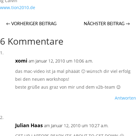
lg Calvin
www.tion2010.de
←
VORHERIGER BEITRAG
NÄCHSTER BEITRAG
→
6 Kommentare
xomi
am Januar 12, 2010 um 10:06 a.m.
das mac-video ist ja mal phääät 🙂 wünsch dir viel erfolg
bei den neuen workshops!
beste grüße aus graz von mir und dem v2b-team 😉
Antworten
Julian Haas
am Januar 12, 2010 um 10:27 a.m.
GET UR LAPTOPS READY IT'S ABOUT TO GET DOWN 🙂