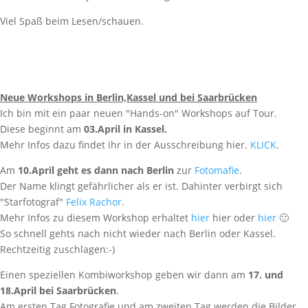
Viel Spaß beim Lesen/schauen.
Neue Workshops in Berlin,Kassel und bei Saarbrücken
Ich bin mit ein paar neuen "Hands-on" Workshops auf Tour.
Diese beginnt am
03.April in
Kassel
.
Mehr Infos dazu findet ihr in der Ausschreibung hier.
KLICK
.
Am
10.April geht es dann nach
Berlin
zur
Fotomafie
.
Der Name klingt gefährlicher als er ist. Dahinter verbirgt sich
"Starfotograf"
Felix Rachor
.
Mehr Infos zu diesem Workshop erhaltet
hier
hier oder
hier
🙂
So schnell gehts nach nicht wieder nach Berlin oder Kassel.
Rechtzeitig zuschlagen:-)
Einen speziellen Kombiworkshop geben wir dann am
17. und
18.April bei
Saarbrücken
.
Am ersten Tag Fotografie und am zweiten Tag werden die Bilder