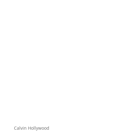
Hi zusammen Für alle die mich (noch) nicht kennen...
Mein Name ist Calvin und ich liebe Social Media. Zum
einen macht...
Calvin Hollywood