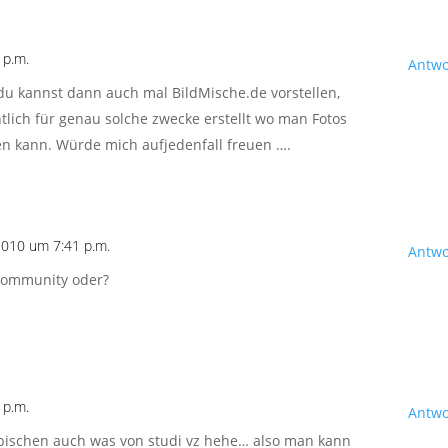
 p.m.
Antwo
du kannst dann auch mal BildMische.de vorstellen,
tlich für genau solche zwecke erstellt wo man Fotos
n kann. Würde mich aufjedenfall freuen ….
 2010 um 7:41 p.m.
Antwo
ocommunity oder?
 p.m.
Antwo
n bischen auch was von studi vz hehe… also man kann