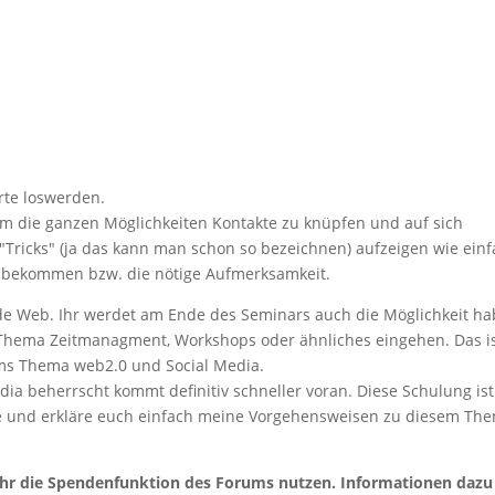
rte loswerden.
m die ganzen Möglichkeiten Kontakte zu knüpfen und auf sich
ricks" (ja das kann man schon so bezeichnen) aufzeigen wie ein
zu bekommen bzw. die nötige Aufmerksamkeit.
ide Web. Ihr werdet am Ende des Seminars auch die Möglichkeit h
as Thema Zeitmanagment, Workshops oder ähnliches eingehen. Das i
 ums Thema web2.0 und Social Media.
ia beherrscht kommt definitiv schneller voran. Diese Schulung ist
eige und erkläre euch einfach meine Vorgehensweisen zu diesem Th
hr die Spendenfunktion des Forums nutzen. Informationen dazu