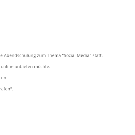
ine Abendschulung zum Thema "Social Media" statt.
t online anbieten möchte.
 tun.
rafen".