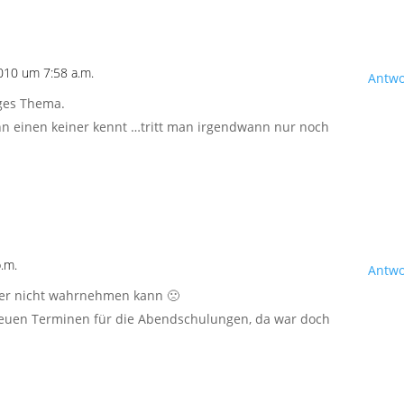
2010 um 7:58 a.m.
Antwo
iges Thema.
nn einen keiner kennt …tritt man irgendwann nur noch
p.m.
Antwo
der nicht wahrnehmen kann 🙁
 neuen Terminen für die Abendschulungen, da war doch