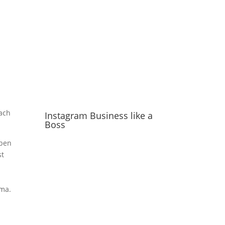
fach
Instagram Business like a
Boss
aben
st
ema.