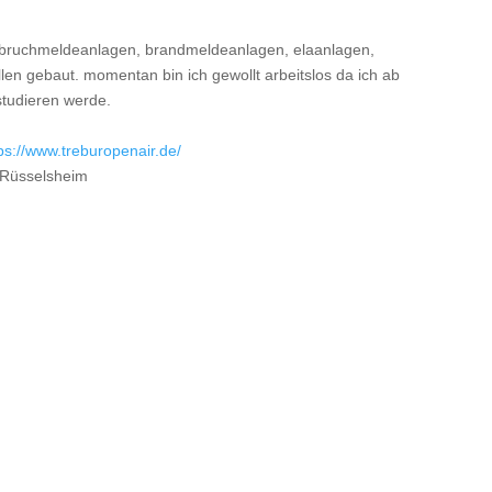
einbruchmeldeanlagen, brandmeldeanlagen, elaanlagen,
en gebaut. momentan bin ich gewollt arbeitslos da ich ab
studieren werde.
ps://www.treburopenair.de/
 Rüsselsheim