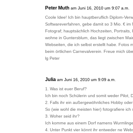
Peter Muth
am Juni 16, 2010 um 9:07 a.m.
Coole Idee! Ich bin hauptberuflich Diplom-Ver
Softwareverfahren, gebe damit so 3 Mio. € im M
Fotograf; hauptsächlich Hochzeiten, Portraits,
wohne in Guntersblum, das liegt zwischen Ma
Webseiten, die ich selbst erstellt habe. Fotos
beim örtlichen Carnevalverein. Freue mich üb
lg Peter
Julia
am Juni 16, 2010 um 9:09 a.m.
1. Was ist euer Beruf?
Ich bin noch Schülerin und somit weder Pilot,
2. Falls ihr ein außergewöhnliches Hobby oder
So (wie wohl die meisten hier) fotografiere ich
3. Woher seid ihr?
Ich komme aus einem Dorf namens Wurmlingen.
4. Unter Punkt vier könnt ihr entweder ne Web