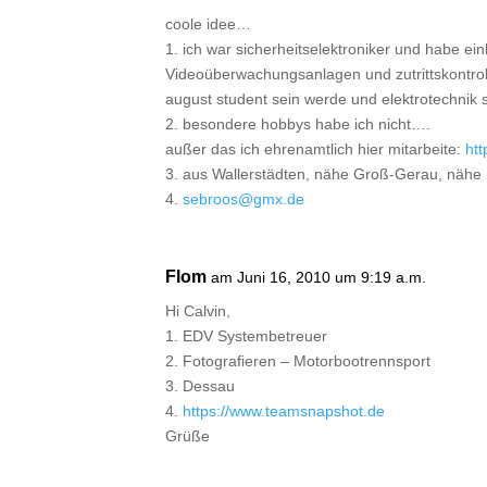
coole idee…
1. ich war sicherheitselektroniker und habe 
Videoüberwachungsanlagen und zutrittskontroll
august student sein werde und elektrotechnik 
2. besondere hobbys habe ich nicht….
außer das ich ehrenamtlich hier mitarbeite:
htt
3. aus Wallerstädten, nähe Groß-Gerau, nähe
4.
sebroos@gmx.de
Flom
am Juni 16, 2010 um 9:19 a.m.
Hi Calvin,
1. EDV Systembetreuer
2. Fotografieren – Motorbootrennsport
3. Dessau
4.
https://www.teamsnapshot.de
Grüße