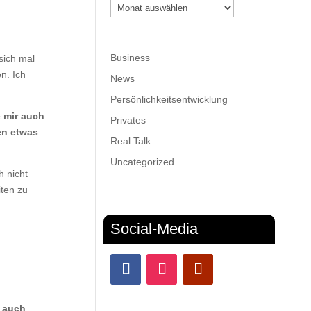
Archiv
Business
sich mal
n. Ich
News
Persönlichkeitsentwicklung
e mir auch
Privates
en etwas
Real Talk
Uncategorized
h nicht
ten zu
Social-Media
r auch