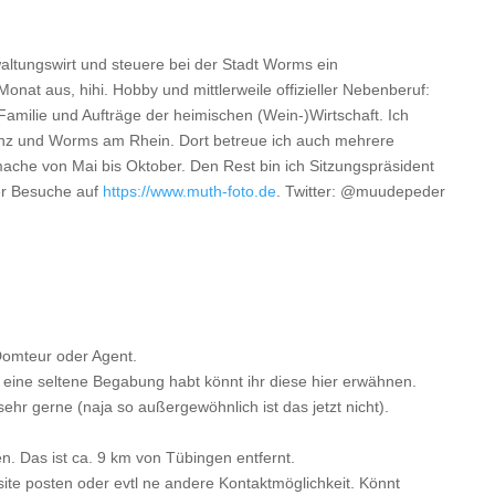
waltungswirt und steuere bei der Stadt Worms ein
onat aus, hihi. Hobby und mittlerweile offizieller Nebenberuf:
 Familie und Aufträge der heimischen (Wein-)Wirtschaft. Ich
inz und Worms am Rhein. Dort betreue ich auch mehrere
 mache von Mai bis Oktober. Den Rest bin ich Sitzungspräsident
er Besuche auf
https://www.muth-foto.de
. Twitter: @muudepeder
 Domteur oder Agent.
 eine seltene Begabung habt könnt ihr diese hier erwähnen.
 sehr gerne (naja so außergewöhnlich ist das jetzt nicht).
 Das ist ca. 9 km von Tübingen entfernt.
site posten oder evtl ne andere Kontaktmöglichkeit. Könnt