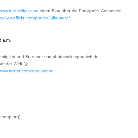
/www.fotoholiker.com
einen Blog über die Fotografie. Ansonsten
s://www.flickr.com/photos/julia-stern/
.
3 a.m.
smitglied und Betreiber von photowalkingmunich.de
dt der Welt 😉
/www.twitter.com/sneuweger
,
etmap.org)