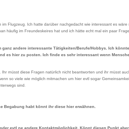
n im Flugzeug. Ich hatte darüber nachgedacht wie interessant es wäre 
man häufig im Freundeskeires hat und ich hätte echt mal ein paar Frage
m ganz andere interessante Tätigkeiten/Berufe/Hobbys. Ich könnt
und es hier zu posten. Ich finde es sehr interessant wenn Mensch
 Ihr müsst diese Fragen natürlich nicht beantworten und ihr müsst auc
wenn so viele wie möglich mitmachen um hier evtl sogar Gemeinsamkei
unterwegs sind.
ene Begabung habt könnt ihr diese hier erwähnen.
 oder evtl ne andere Kontaktmöglichkeit. Könnt diesen Punkt abe