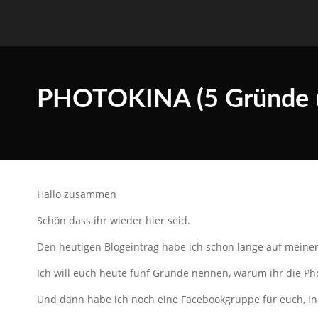
PHOTOKINA (5 Gründe un
Hallo zusammen
Schön dass ihr wieder hier seid.
Den heutigen Blogeintrag habe ich schon lange auf meiner
Ich will euch heute fünf Gründe nennen, warum ihr die Pho
Und dann habe ich noch eine Facebookgruppe für euch, in