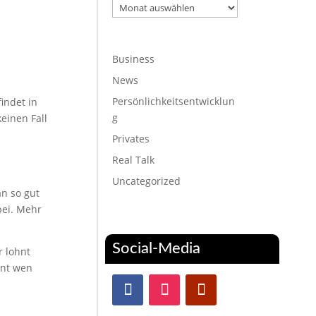
Archiv
Business
News
Persönlichkeitsentwicklun
findet in
g
keinen Fall
Privates
Real Talk
Uncategorized
an so gut
bei. Mehr
Social-Media
r lohnt
nnt wen