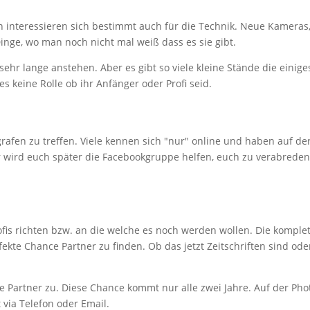
h interessieren sich bestimmt auch für die Technik. Neue Kameras, 
Dinge, wo man noch nicht mal weiß dass es sie gibt.
r lange anstehen. Aber es gibt so viele kleine Stände die einige
es keine Rolle ob ihr Anfänger oder Profi seid.
rafen zu treffen. Viele kennen sich "nur" online und haben auf de
er wird euch später die Facebookgruppe helfen, euch zu verabreden.
.
ofis richten bzw. an die welche es noch werden wollen. Die komple
rfekte Chance Partner zu finden. Ob das jetzt Zeitschriften sind ode
he Partner zu. Diese Chance kommt nur alle zwei Jahre. Auf der Pho
t via Telefon oder Email.