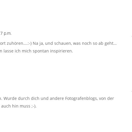
7 p.m.
rt zuhören….:-) Na ja, und schauen, was noch so ab geht…
 lasse ich mich spontan inspirieren.
 Wurde durch dich und andere Fotografenblogs, von der
 auch hin muss ;-).