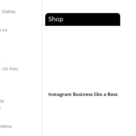
Stative,
Shop
s zu
r
 Ich freu
Instagram Business like a Boss
tte
r
tokina