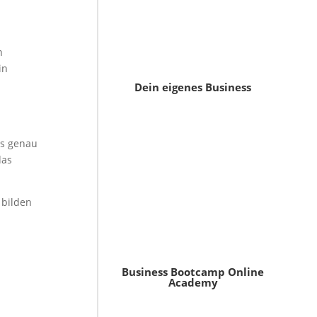
n
in
Dein eigenes Business
ss genau
das
 bilden
Business Bootcamp Online
Academy