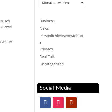
Archiv
Business
en. Ich
ok zwei
News
Persönlichkeitsentwicklun
g
n weiter
Privates
Real Talk
Uncategorized
Social-Media