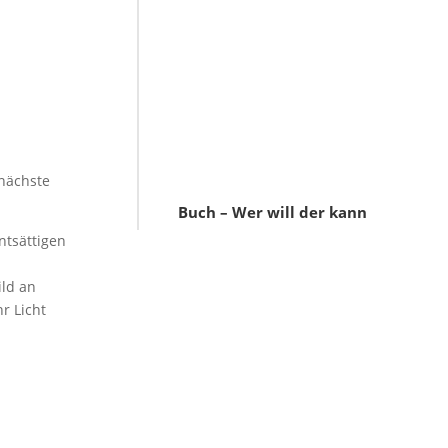
 nächste
Buch – Wer will der kann
ntsättigen
ild an
r Licht