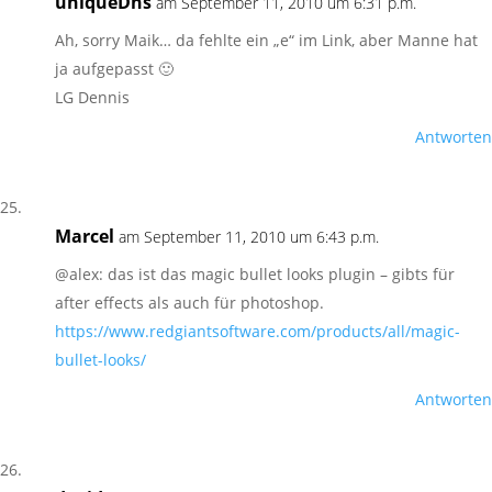
uniqueDns
am September 11, 2010 um 6:31 p.m.
Ah, sorry Maik… da fehlte ein „e“ im Link, aber Manne hat
ja aufgepasst 🙂
LG Dennis
Antworten
Marcel
am September 11, 2010 um 6:43 p.m.
@alex: das ist das magic bullet looks plugin – gibts für
after effects als auch für photoshop.
https://www.redgiantsoftware.com/products/all/magic-
bullet-looks/
Antworten