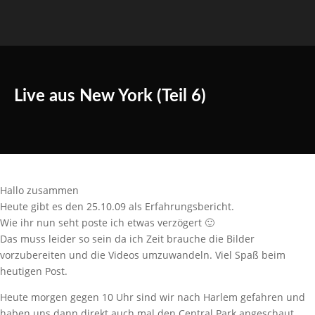
Live aus New York (Teil 6)
Hallo zusammen
Heute gibt es den 25.10.09 als Erfahrungsbericht.
Wie ihr nun seht poste ich etwas verzögert 🙂
Das muss leider so sein da ich Zeit brauche die Bilder
vorzubereiten und die Videos umzuwandeln. Viel Spaß beim
heutigen Post.
Heute morgen gegen 10 Uhr sind wir nach Harlem gefahren und
haben uns dann direkt auch mal den Central Park angeschaut.