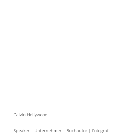
Hi zusammen Für alle die mich (noch) nicht
kennen... Mein Name ist Calvin und ich liebe
Social Media. Zum einen macht...
Calvin Hollywood
Speaker | Unternehmer | Buchautor | Fotograf |