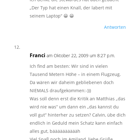
„Der Typ hat einen Knall, der labert mit
seinem Laptop“ 😀 😀
Antworten
Franci
am Oktober 22, 2009 um 8:27 p.m.
Ich find am besten: Wir sind in vielen
Tausend Metern Höhe – in einem Flugzeug.
Da wären wir daheim gebliebenen doch
NIEMALS draufgekommen:-)))
Was soll denn erst die Kritik an Matthias „das
wird nie was“ um dann ein „das kannst du
voll gut“ hinterher zu setzen? Calvin, übe dich
endlich in Geduld mein Schatz kann einfach
alles gut, bääääääääääh
Viel Spaß noch im Amiland, liebe Grüße