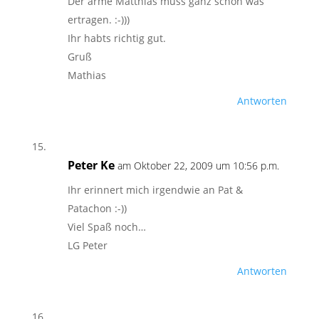
Der arme Matthias muss ganz schön was
ertragen. :-)))
Ihr habts richtig gut.
Gruß
Mathias
Antworten
Peter Ke
am Oktober 22, 2009 um 10:56 p.m.
Ihr erinnert mich irgendwie an Pat &
Patachon :-))
Viel Spaß noch…
LG Peter
Antworten