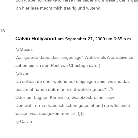
Sorry, aber ich denke ich lese hier lieber nicht weiter, denn was
ich hier lese macht mich traurig und wütend.
Calvin Hollywood
am September 27, 2009 um 6:35 p.m.
@Maxus
War gerade dabei das „ungeültige“ Wählen als Alternative zu
sehen bis ich den Post von Christoph sah:-)
@Sven
Da solltest du eher wütend auf diejenigen sein, welche das
bestimmt haben daß man nicht wählen „muss“. 🙂
Oder auf Lügner, Kriminelle, Gesetzesbrecher usw.
Den wahl-o-mat habe ich schon getestet und du willst nicht
wissen was rausgekommen ist:-))))
lg Calvin