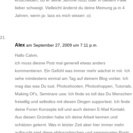
entscheiden, ob er seine Stimme nutzt oder in diesem Falle
lieber schweigt. Vielleicht änderst du deine Meinung ja in 4
Jahren, wenn ja- lass es mich wissen ;o)
Alex
am September 27, 2009 um 7:11 p.m.
Hallo Calvin,
ich muss diesne Post mal generell etwas anders
kommentieren. Ein Gefühl was immer mehr wächst in mir. Ich
sehe mindestens einmal am Tag auf deinem Blog vorbei. Ich
mag das was Du tust. Photoshooten, Photoshoppen, Tutorials,
Making Of’s, Seminare usw. Ich finde es toll das Du Menschen
freiwillig und selbstlos mit diesen Dingen supportest. Ich finde
deine Foren Konzepte toll und auch deinen E-Mail Kontakt.
Aus diesen Gründen habe ich deine Arbeit kennen und
schätzen gelernt. Was in letzter Zeit aber hier immer mehr
auftaucht sind diese philosophischen und semiprivaten Posts.