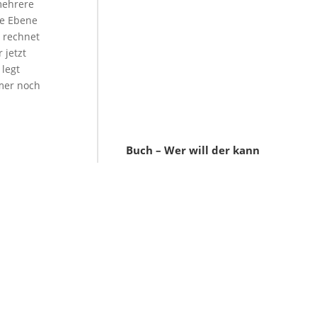
mehrere
ne Ebene
n rechnet
 jetzt
 legt
mmer noch
Buch – Wer will der kann