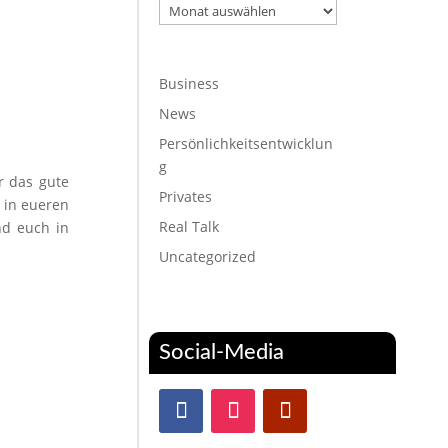
Archiv
Business
News
Persönlichkeitsentwicklun
g
r das gute
Privates
l in eueren
Real Talk
nd euch in
Uncategorized
Social-Media