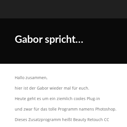
Gabor spricht…
Hallo zusammen,
hier ist der Gabor wieder mal für euch.
Heute geht es um ein ziemlich cooles Plug-in
und zwar für das tolle Programm namens Photoshop.
Dieses Zusatzprogramm heißt Beauty Retouch CC