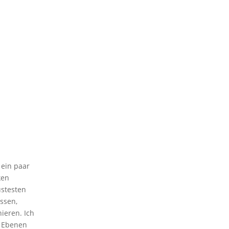
 ein paar
ken
ustesten
ssen,
ieren. Ich
n Ebenen