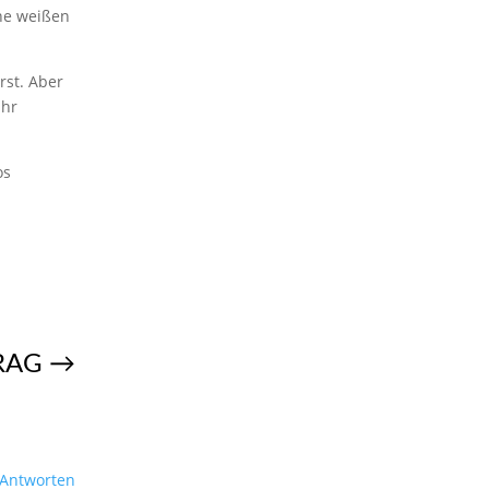
hne weißen
rst. Aber
ihr
os
RAG
→
Antworten