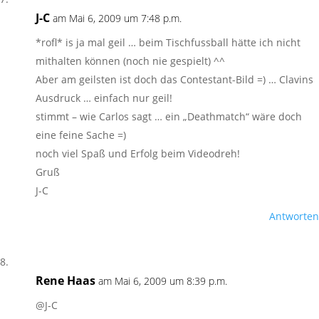
J-C
am Mai 6, 2009 um 7:48 p.m.
*rofl* is ja mal geil … beim Tischfussball hätte ich nicht
mithalten können (noch nie gespielt) ^^
Aber am geilsten ist doch das Contestant-Bild =) … Clavins
Ausdruck … einfach nur geil!
stimmt – wie Carlos sagt … ein „Deathmatch“ wäre doch
eine feine Sache =)
noch viel Spaß und Erfolg beim Videodreh!
Gruß
J-C
Antworten
Rene Haas
am Mai 6, 2009 um 8:39 p.m.
@J-C