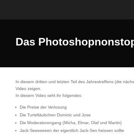
Das Photoshopnonstop J
In diesem dritten und letzten Teil des Jahrestreffens (die näch
Video zeigen.
In diesem Video seht ihr folgendes:
Die Preise der Verlosung
Die Turteltäubchen Dominic und Jose
Die Moderatorengang (Micha, Elmar, Olaf und Martin)
Jack-Seeeeeeen der eigentlich Jack-Sen heissen sollte