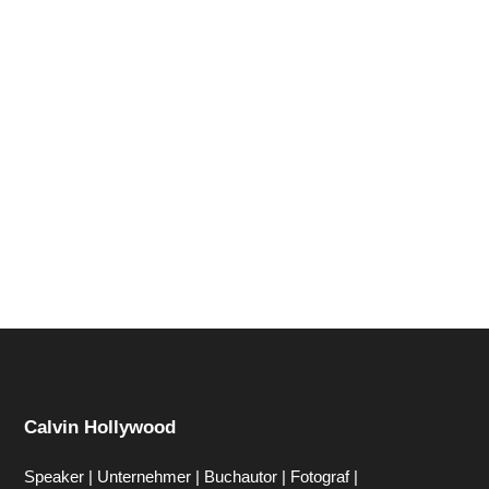
Hi zusammen Für alle die mich (noch) nicht kennen...
Mein Name ist Calvin und ich liebe Social Media. Zum
einen macht...
Calvin Hollywood
Speaker | Unternehmer | Buchautor | Fotograf |