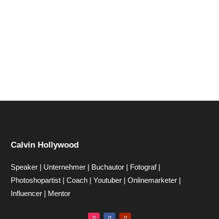
Hi zusammen Für alle die mich (noch) nicht kennen...
Mein Name ist Calvin und ich liebe Social Media. Zum
einen macht...
Calvin Hollywood
Speaker | Unternehmer | Buchautor | Fotograf |
Photoshopartist | Coach | Youtuber | Onlinemarketer |
Influencer | Mentor