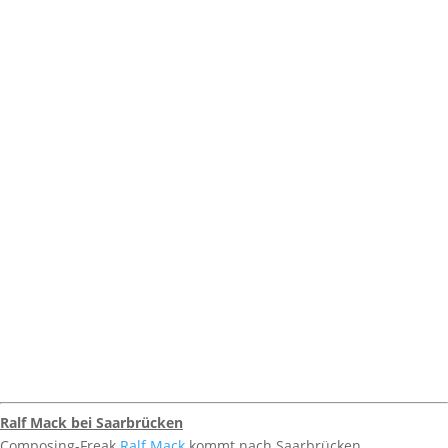
Ralf Mack bei Saarbrücken
Composing-Freak
Ralf Mack
kommt nach Saarbrücken.