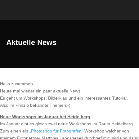
Aktuelle News
Hallo zusammen
Heute mal wieder ein paar aktuelle News
Es geht um Workshops, Bilderklau und ein interessantes Tutorial.
Also im Prinzip bekannte Themen:-)
Neue Workshops im Januar bei Heidelberg
Im Januar gibt es gleich zwei neue Workshops im Raum Heidelberg.
Zum einen ein
„Photoshop für Fotografen“
Workshop welcher von
meinem Fotopartner Matthias Landsgesell durchgeführt wird und dann