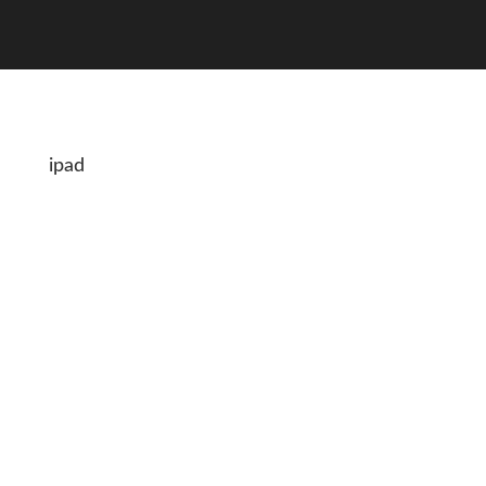
ipad
Hi Leute
Heute gibts mal einen Applepost.