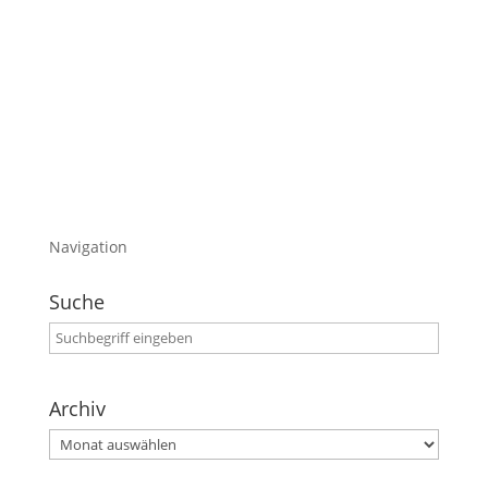
Entscheidung schwer fällt aber definitiv bei
einem Wireless liegt:-)
Mehr Infos dazu gibt es im heutigen
Blogeintrag.
Navigation
Suche
Archiv
Archiv