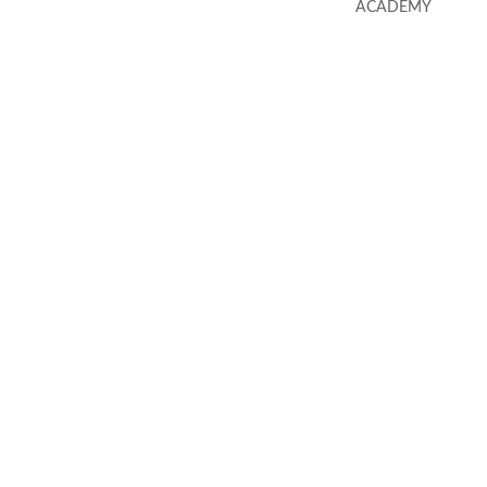
ACADEMY
(c) Calvin Hollywood GmbH
Datenschutz
|
Impressum