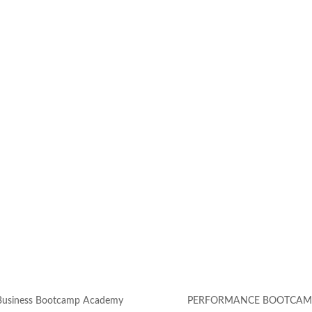
eder ne Woche her sind.
 euch natürlich heute mitteilen.
se Veranstaltung, Deviantart uvm.
s
Business Bootcamp Academy
PERFORMANCE BOOTCAM