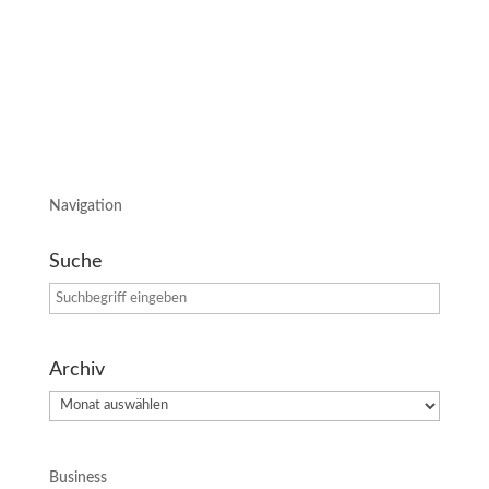
Nägel mit Köpfen gemacht.
Im heutigen Blogeintrag möchte ich euch alle Infos
zu dieser Session geben.
Navigation
Suche
Archiv
Archiv
Business