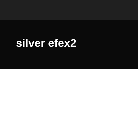
silver efex2
Hi Leute
Alles gut soweit?
Bevor ich Richtung Österreich düse will ich euch noch ei
Es geht um ne Software und bischen Hardware.
Was genau?